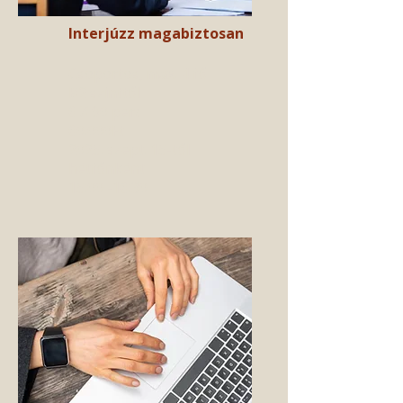
Interjúzz magabiztosa​n
Csoportos, max. 4 fő​
B2 szinttől​
6 X 90 perc
60.000Ft​
2025. szept. 15-től
hétfőnként
15:00 -16:30