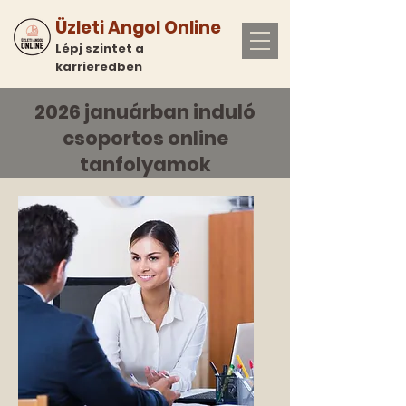
Üzleti Angol Online
Lépj szintet a
karrieredben
2026 januárban induló
csoportos online
tanfolyamok