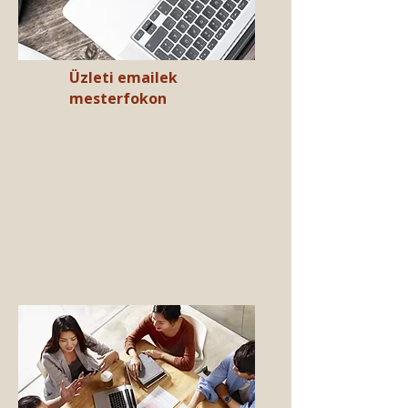
Üzleti emailek
mesterfokon
Csoportos, max 4 fő​
B2 szinttől​
6 X 60 perc
40.000Ft​
2025. szept. 16-tól
keddenként
15:30 -16:30