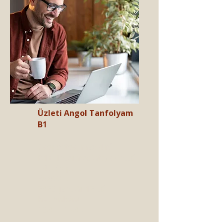
Üzleti Angol Tanfolyam
B1
Csoportos, max 4 fő​
B1+ (Intermediate) szinttől​
14 X 60 perc
85.000Ft​
2026. január 12-től
hétfőnként
16:00 - 17:00