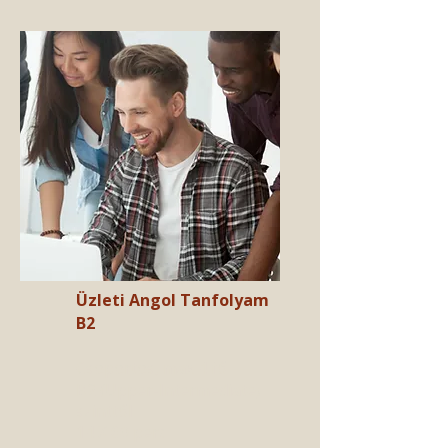
Üzleti Angol Tanfolyam
B2
Csoportos, max 4 fő​
B2 (Upper-Intermediate)
szinttől​
14 X 60 perc