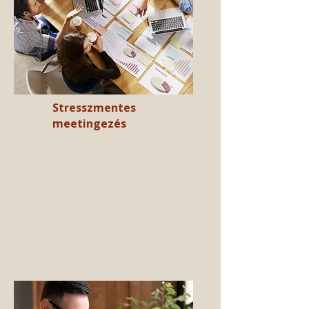
Stresszmentes
meetingezés
Csoportos, max 4 fő​
B2 szinttől​
6 X 60 perc
40.000Ft​
2025. szept. 17-től
szerdánként
15:30 -16:30