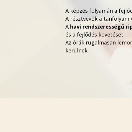
A képzés folyamán a fejl
A résztvevők a tanfolyam v
A
havi rendszerességű rip
és a fejlődés követését.
Az órák rugalmasan lemon
kerülnek.