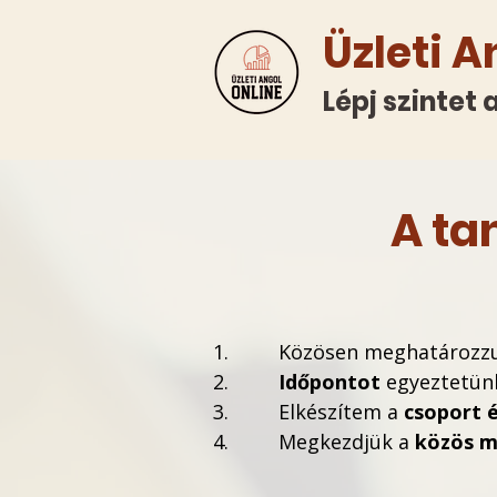
Üzleti A
Lépj szintet
A ta
Közösen meghatározz
Időpontot
egyeztetünk
Elkészítem a
csoport é
Megkezdjük a
közös m