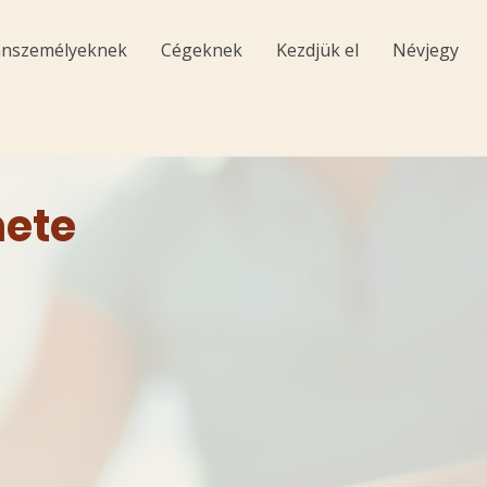
nszemélyeknek
Cégeknek
Kezdjük el
Névjegy
nete