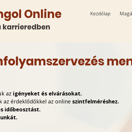
ngol Online
Kezdőlap
Magá
 a karrieredben
nfolyamszervezés me
uk az
igényeket és elvárásokat.
 az érdeklődőkkel az online
szintfelméréshez.
s időbeosztást.
unkát.