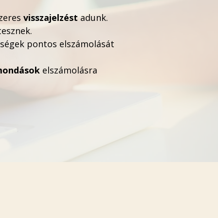
szeres
visszajelzést
adunk.
tesznek.
ltségek pontos elszámolását
mondások
elszámolásra