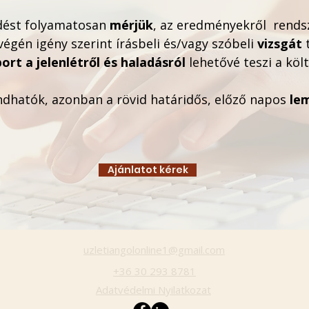
ődést folyamatosan
mérjük
, az eredményekről rend
égén igény szerint írásbeli és/vagy szóbeli
vizsgát
ort a jelenlétről és haladásról
lehetővé teszi a kö
dhatók, azonban a rövid határidős, előző napos
le
Ajánlatot kérek
uzletiangolonline1@gmail.com
+36 30 293 8781
Adatvédelmi Nyilatkozat