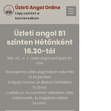
Üzleti Angol Online
Lépj szintet a
karrieredben
Üzleti angol B1
szinten Hétőnként
16.30-tól
febr. 02., H
  |  
Üzleti angol tanfolyam B1
szint
Kiscsoportos üzleti angol képzés indul heti
1X 60 percben.
A képzés hossza 24 alkalom hétfőnként
16.30-tól.
Csatlakozz, ha szeretnéd szélesíteni üzleti
szókincsedet, és magabiztosabban
beszélni.