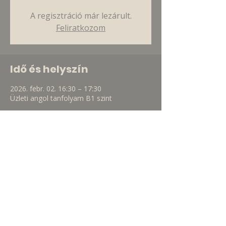
A regisztráció már lezárult.
Feliratkozom
Idő és helyszín
2026. febr. 02. 16:30 – 17:30
Üzleti angol tanfolyam B1 szint
Esemény megosztása
uzletiangolonline1@gmail.com
+36 30 293 8781
Adatvédelmi Nyilatkozat