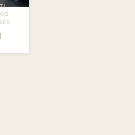
TI
IÓS
SEK