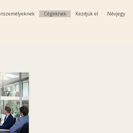
nszemélyeknek
Cégeknek
Kezdjük el
Névjegy