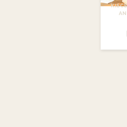
KISC
AN