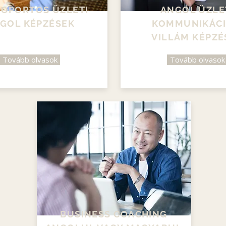
SOPORTOS ÜZLETI
ANGOL ÜZLE
GOL KÉPZÉSEK
KOMMUNIKÁC
VILLÁM KÉPZÉ
Tovább olvasok
Tovább olvasok
BUSINESS COACHING