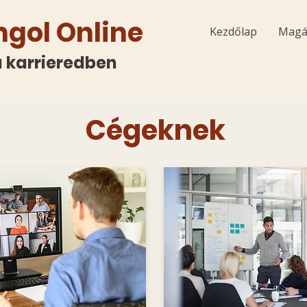
ngol Online
Kezdőlap
Magá
 a karrieredben
Cégeknek